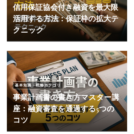
信用保証協会付き融資を最大限
活用する方法：保証枠の拡大テ
クニック
基本知識・戦略カテゴリ
事業計画書の書き方マスター講
座：融資審査を通過する5つの
コツ