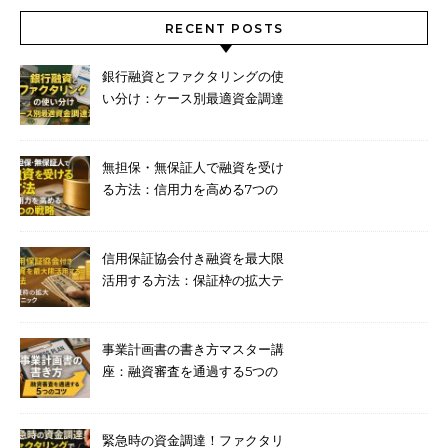
RECENT POSTS
銀行融資とファクタリングの使
い分け：ケース別最適資金調達
法
無担保・無保証人で融資を受け
る方法：信用力を高める7つの
戦略
信用保証協会付き融資を最大限
活用する方法：保証枠の拡大テ
クニック
事業計画書の書き方マスター講
座：融資審査を通過する5つの
コツ
緊急時の資金調達！ファクタリ