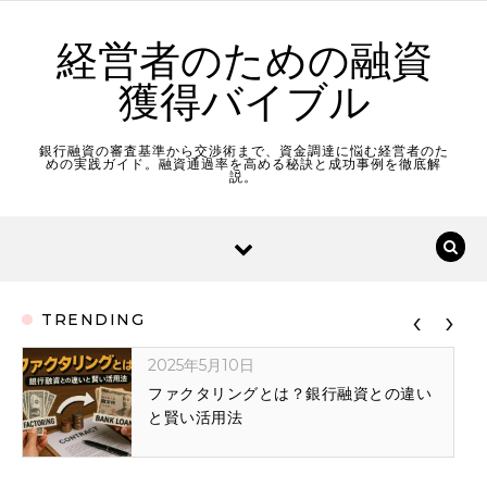
Skip to content
経営者のための融資
獲得バイブル
銀行融資の審査基準から交渉術まで、資金調達に悩む経営者のた
めの実践ガイド。融資通過率を高める秘訣と成功事例を徹底解
説。
‹
›
TRENDING
2025年5月19日
日本政策金融公庫の融資制度完全ガイ
ド：創業融資から設備資金まで