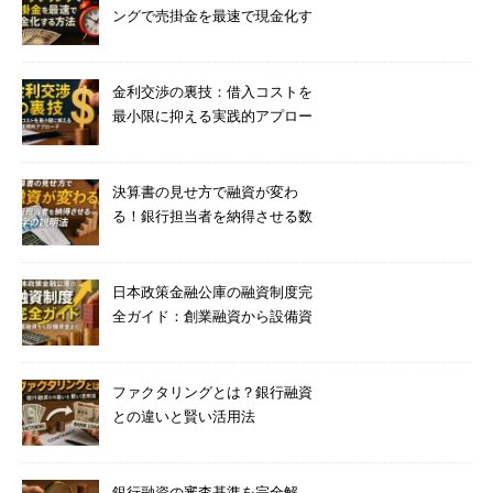
ングで売掛金を最速で現金化す
る方法
金利交渉の裏技：借入コストを
最小限に抑える実践的アプロー
チ
決算書の見せ方で融資が変わ
る！銀行担当者を納得させる数
字の説明法
日本政策金融公庫の融資制度完
全ガイド：創業融資から設備資
金まで
ファクタリングとは？銀行融資
との違いと賢い活用法
銀行融資の審査基準を完全解