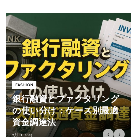
FASHION
銀行融資とファクタリング
の使い分け：ケース別最適
資金調達法
‹
›
7月 11, 2025