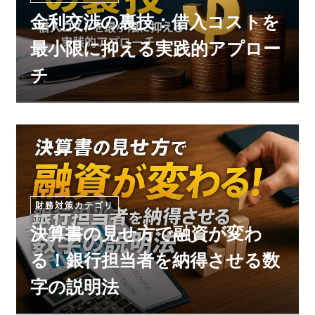
金利交渉の裏技：借入コストを
最小限に抑える実践的アプロー
チ
財務対策カテゴリ
決算書の見せ方で融資が変わ
る！銀行担当者を納得させる数
字の説明法