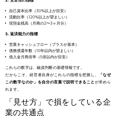
2. 安全性の指標
自己資本比率（30%以上が目安）
流動比率（120%以上が望ましい）
現預金残高（月商の2〜3ヶ月分）
3. 返済能力の指標
営業キャッシュフロー（プラスが基本）
債務償還年数（10年以内が望ましい）
借入金月商倍率（5倍以内が目安）
これらの数字は、融資判断の基礎情報です。
だからこそ、経営者自身がこれらの指標を把握し、
「なぜ
この数字なのか」を自分の言葉で説明できること
が求めら
れます。
「見せ方」で損をしている企
業の共通点