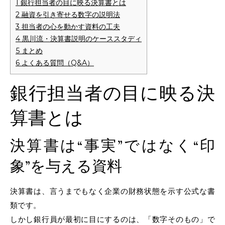
1
銀行担当者の目に映る決算書とは
2
融資を引き寄せる数字の説明法
3
担当者の心を動かす資料の工夫
4
黒川流・決算書説明のケーススタディ
5
まとめ
6
よくある質問（Q&A）
銀行担当者の目に映る決
算書とは
決算書は“事実”ではなく“印
象”を与える資料
決算書は、言うまでもなく企業の財務状態を示す公式な書
類です。
しかし銀行員が最初に目にするのは、「数字そのもの」で