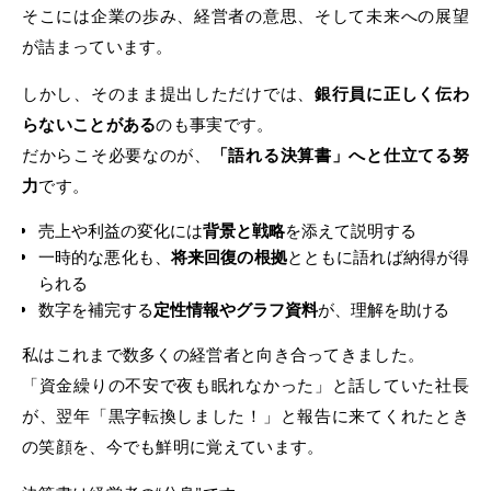
そこには企業の歩み、経営者の意思、そして未来への展望
が詰まっています。
しかし、そのまま提出しただけでは、
銀行員に正しく伝わ
らないことがある
のも事実です。
だからこそ必要なのが、
「語れる決算書」へと仕立てる努
力
です。
売上や利益の変化には
背景と戦略
を添えて説明する
一時的な悪化も、
将来回復の根拠
とともに語れば納得が得
られる
数字を補完する
定性情報やグラフ資料
が、理解を助ける
私はこれまで数多くの経営者と向き合ってきました。
「資金繰りの不安で夜も眠れなかった」と話していた社長
が、翌年「黒字転換しました！」と報告に来てくれたとき
の笑顔を、今でも鮮明に覚えています。