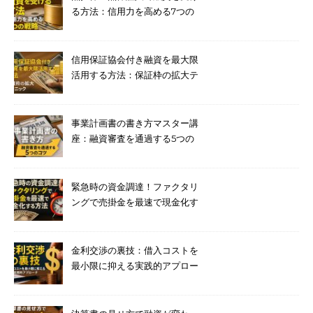
る方法：信用力を高める7つの
戦略
信用保証協会付き融資を最大限
活用する方法：保証枠の拡大テ
クニック
事業計画書の書き方マスター講
座：融資審査を通過する5つの
コツ
緊急時の資金調達！ファクタリ
ングで売掛金を最速で現金化す
る方法
金利交渉の裏技：借入コストを
最小限に抑える実践的アプロー
チ