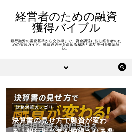
Skip to content
経営者のための融資
獲得バイブル
銀行融資の審査基準から交渉術まで、資金調達に悩む経営者のた
めの実践ガイド。融資通過率を高める秘訣と成功事例を徹底解
説。
財務対策カテゴリ
決算書の見せ方で融資が変わ
る！銀行担当者を納得させる数