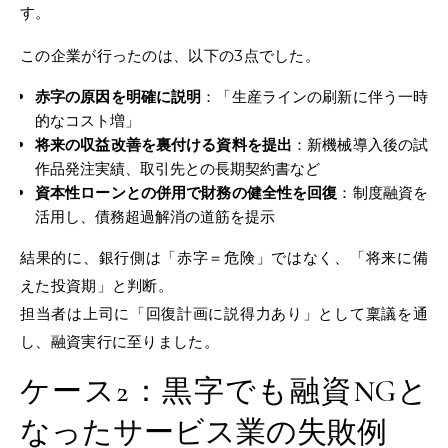
す。
この企業が行ったのは、以下の3点でした。
赤字の原因を明確に説明
：「生産ラインの刷新に伴う一時
的なコスト増」
将来の収益改善を裏付ける資料を提出
：新機械導入後の試
作品発注実績、取引先との長期契約書など
資本性ローンとの併用で財務の健全性を回復
：制度融資を
活用し、債務超過解消の道筋を提示
結果的に、銀行側は「赤字＝危険」ではなく、「将来に備
えた投資期」と判断。
担当者は上司に「回復計画に説得力あり」として稟議を通
し、融資実行に至りました。
ケース2：黒字でも融資NGと
なったサービス業の失敗例