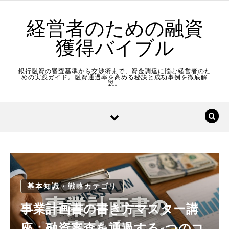
Skip to content
経営者のための融資
獲得バイブル
銀行融資の審査基準から交渉術まで、資金調達に悩む経営者のた
めの実践ガイド。融資通過率を高める秘訣と成功事例を徹底解
説。
基本知識・戦略カテゴリ
事業計画書の書き方マスター講
座：融資審査を通過する5つのコ