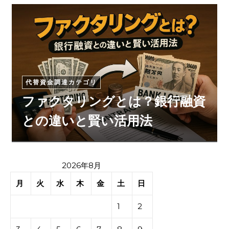
代替資金調達カテゴリ
ファクタリングとは？銀行融資
との違いと賢い活用法
2026年8月
月
火
水
木
金
土
日
1
2