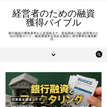
Skip to content
経営者のための融資
獲得バイブル
銀行融資の審査基準から交渉術まで、資金調達に悩む経営者のた
めの実践ガイド。融資通過率を高める秘訣と成功事例を徹底解
説。
代替資金調達カテゴリ