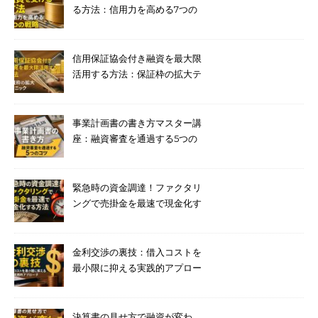
る方法：信用力を高める7つの
戦略
信用保証協会付き融資を最大限
活用する方法：保証枠の拡大テ
クニック
事業計画書の書き方マスター講
座：融資審査を通過する5つの
コツ
緊急時の資金調達！ファクタリ
ングで売掛金を最速で現金化す
る方法
金利交渉の裏技：借入コストを
最小限に抑える実践的アプロー
チ
決算書の見せ方で融資が変わ