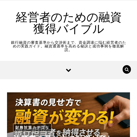
Skip to content
経営者のための融資
獲得バイブル
銀行融資の審査基準から交渉術まで、資金調達に悩む経営者のた
めの実践ガイド。融資通過率を高める秘訣と成功事例を徹底解
説。
財務対策カテゴリ