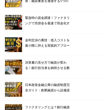
座：融資審査を通過する5つの
コツ
緊急時の資金調達！ファクタリ
ングで売掛金を最速で現金化す
る方法
金利交渉の裏技：借入コストを
最小限に抑える実践的アプロー
チ
決算書の見せ方で融資が変わ
る！銀行担当者を納得させる数
字の説明法
日本政策金融公庫の融資制度完
全ガイド：創業融資から設備資
金まで
ファクタリングとは？銀行融資