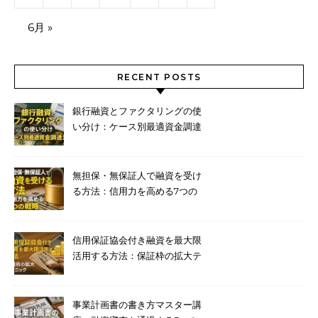
6月 »
RECENT POSTS
銀行融資とファクタリングの使
い分け：ケース別最適資金調達
法
無担保・無保証人で融資を受け
る方法：信用力を高める7つの
戦略
信用保証協会付き融資を最大限
活用する方法：保証枠の拡大テ
クニック
事業計画書の書き方マスター講