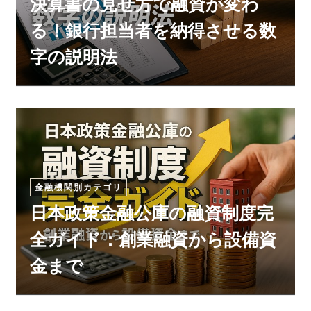
決算書の見せ方で融資が変わ
る！銀行担当者を納得させる数
字の説明法
金融機関別カテゴリ
日本政策金融公庫の融資制度完
全ガイド：創業融資から設備資
金まで