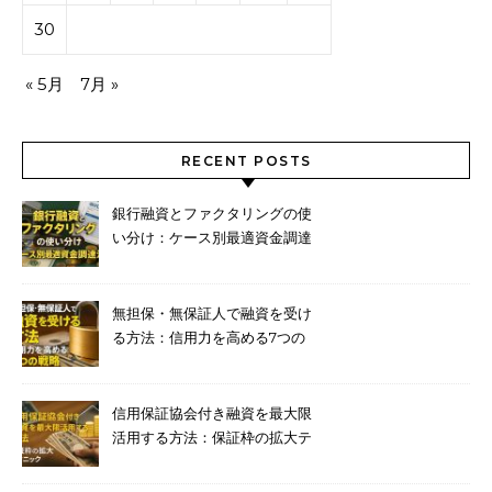
30
« 5月
7月 »
RECENT POSTS
銀行融資とファクタリングの使
い分け：ケース別最適資金調達
法
無担保・無保証人で融資を受け
る方法：信用力を高める7つの
戦略
信用保証協会付き融資を最大限
活用する方法：保証枠の拡大テ
クニック