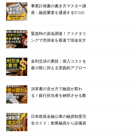
事業計画書の書き方マスター講
座：融資審査を通過する5つの
コツ
緊急時の資金調達！ファクタリ
ングで売掛金を最速で現金化す
る方法
金利交渉の裏技：借入コストを
最小限に抑える実践的アプロー
チ
決算書の見せ方で融資が変わ
る！銀行担当者を納得させる数
字の説明法
日本政策金融公庫の融資制度完
全ガイド：創業融資から設備資
金まで