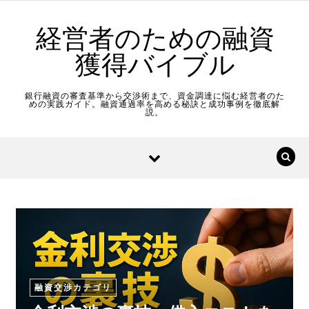
Skip to content
経営者のための融資
獲得バイブル
銀行融資の審査基準から交渉術まで、資金調達に悩む経営者のた
めの実践ガイド。融資通過率を高める秘訣と成功事例を徹底解
説。
融資交渉カテゴリ